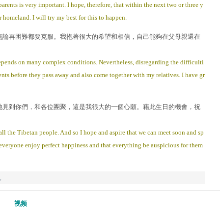
ents is very important. I hope, therefore, that within the next two or three y
 homeland. I will try my best for this to happen.
無論再困難都要克服。我抱著很大的希望和相信，自己能夠在父母親還在
 it depends on many complex conditions. Nevertheless, disregarding the difficulti
ents before they pass away and also come together with my relatives. I have gr
地見到你們，和各位團聚，這是我很大的一個心願。藉此生日的機會，祝
all the Tibetan people. And so I hope and aspire that we can meet soon and sp
t everyone enjoy perfect happiness and that everything be auspicious for them
国。
视频