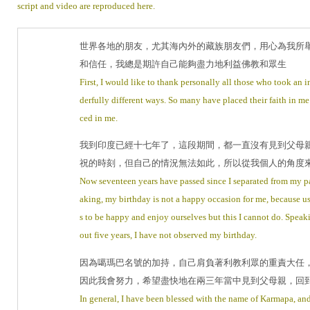
script and video are reproduced here.
世界各地的朋友，尤其海內外的藏族朋友們，用心為我所
和信任，我總是期許自己能夠盡力地利益佛教和眾生
First, I would like to thank personally all those who took an 
derfully different ways. So many have placed their faith in me 
ced in me.
我到印度已經十七年了，這段期間，都一直沒有見到父母
祝的時刻，但自己的情況無法如此，所以從我個人的角度
Now seventeen years have passed since I separated from my par
aking, my birthday is not a happy occasion for me, because usu
s to be happy and enjoy ourselves but this I cannot do. Speaki
out five years, I have not observed my birthday.
因為噶瑪巴名號的加持，自己肩負著利教利眾的重責大任
因此我會努力，希望盡快地在兩三年當中見到父母親，回
In general, I have been blessed with the name of Karmapa, and s