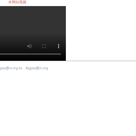
本网站视频
fice.org.tw、kagyuoffice.org