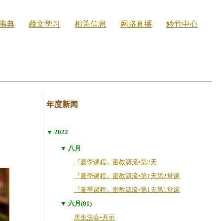
佛典
藏文学习
相关信息
网路直播
妙竹中心
年度新闻
▼ 2022
▼ 八月
『夏季课程』密教源流•第2天
『夏季课程』密教源流•第1天第2堂课
『夏季课程』密教源流•第1天第1堂课
▼ 六月(01)
庆生法会•开示