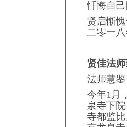
忏悔自己
贤启惭愧
二零一八
贤佳法师
法师慧鉴
今年1月
泉寺下院
寺都监比