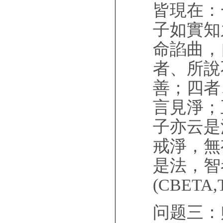
皆現在：
子如實知
命諂曲，
者、所說
善；四者
言見淨；
子亦云是
戒淨，無
是法，智
(CBETA,T
问题三：