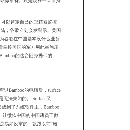
的这个网站做准备。只是现在一直维持
几乎可以肯定自己的邮箱被监控
地登陆，谷歌立刻会发警示。美国
因为谷歌在中国基本没什么业务
背后掌控美国的军方用此举施压
amboo的这台随身携带的
Bamboo的电脑后，surface
无法关闭的。 Surface又
到了系统软件里，Bamboo
列号， 让微软中国的中国籍员工做
来说是易如反掌的。就跟以前“诺