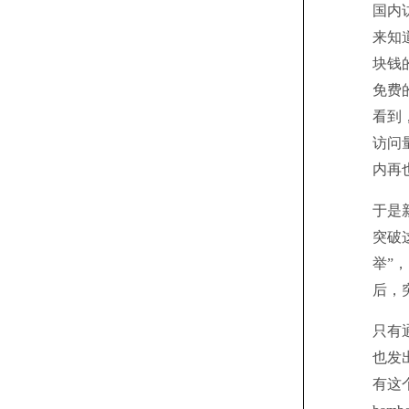
国内
来知
块钱
免费的
看到
访问量
内再
于是新
突破
举”
后，
只有通
也发
有这