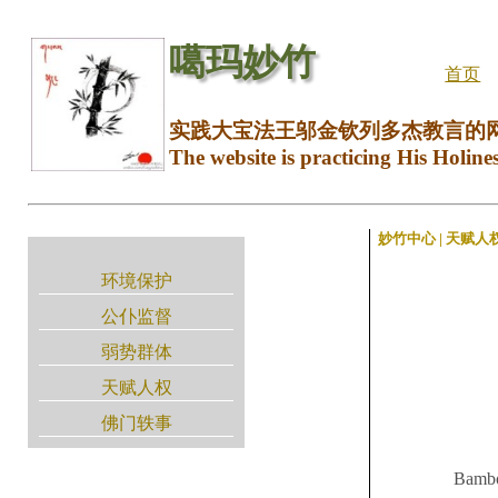
噶玛妙竹
首页
实践大宝法王邬金钦列多杰教言的
The website is practicing His Holine
妙竹中心 | 天赋人
环境保护
公仆监督
弱势群体
天赋人权
佛门轶事
Ba