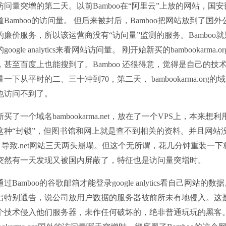
访问量突增的第二天。以前Bamboo在“阿里云”上放的网站，国
道Bamboo的访问量。 但后来被封后，Bamboo把网站放到了
的廉价服务，所以该运营商没有“访问量”监测的服务。Bamboo
google analytics来看网站访问量。 刚开始新买的bambookar
，甚至百度上也能搜到了。Bamboo 还很得意，觉得是自己的
一下从平时的二、三十冲到70，第二天， bambookarma.or
也访问不到了。
买了一个域名bambookarma.net，放在了一个VPS上，本来想
这种“封锁”，但图书馆和网上就是查不到相关的资料。并且网站没放
， 导致.net网站三天两头崩塌。但这个无所谓，花几分钟重装一
突然有一天发现又被国内屏蔽了，特征也是访问量突增时。
过Bamboo的谷歌邮箱才能登录google anlytics看自己网站的
出特别通告，说公司放用户数据的服务器被前所未有地侵入。这是
个技术侵入他们服务器，未作任何破坏的，绝非普通玩玩的黑客。B