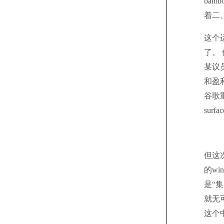
bam
着二
这个
了。
某议
和盈
谷歌
sur
但这次
的wi
是“
就无可
这个