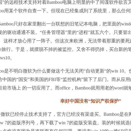
国”的远程技术支持对着Bamboo电脑上明显的中了间谍软件欲言
mboo用某个软件自查一下。但现在已经集成到了系统里，那么任
amboo只好在家里翻出一台联想的旧笔记本电脑，把里面的windows X
疑的驱动通通不装。“任务管理器”里的“进程”就五六个。只要冒
。 这样才放心用了一阵子。但这次来欧洲，无法带着那重的要死
rface旅行。于是，就摆脱不掉的被监控。又舍不得扔掉，买台新
ows10。
mboo是不明白微软为什么要做这个无法关闭“自动更新“的win 10
给中国的“国安”和美国的FBI等“监控机构”留下了后门。而从应用的
前市场上 的一切应用了。而office，Bamboo就用用老的word
幸好中国没有“知识产权保护”
n 7 微软已经停止技术支持了，官方已经没有渠道买。Bamboo是
ndow 7的盗版序列号，再下载了win 7的盗版安装盘。装的时候就