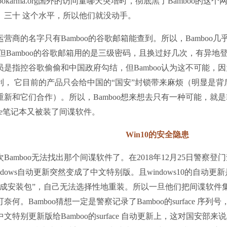
bookarma.org国外的访问量哪天突增时，彻底黑了Bamboo
、三十 这个水平，所以他们就没动手。
运营商的名字只有Bamboo的谷歌邮箱能查到。所以，Bamboo
 但Bamboo的谷歌邮箱用的是三级密码，且换过好几次，有异
员是指控谷歌偷偷和中国政府勾结，但Bamboo认为这不可能，
利， 它目前的产品只会给中国的“国安”封锁带来麻烦（明显是
重新和它们合作）。所以，Bamboo想来想去只有一种可能，就是B
face笔记本又被装了间谍软件。
Win10的安全隐患
Bamboo无法找出那个间谍软件了。在2018年12月25日警察登门查过
ndows自动更新突然变成了中文特别版。且windows10的自动更新是
集成安装包”，自己无法选择性地重装。所以一旦他们把间谍软件集成
奈何。Bamboo猜想一定是警察记录了Bamboo的surface 序
中文特别更新版给Bamboo的surface 自动更新上，这对国安部