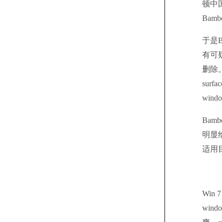
顿中
Ba
于是B
有可
删除
su
wind
Ba
明显
适用目
Wi
wi