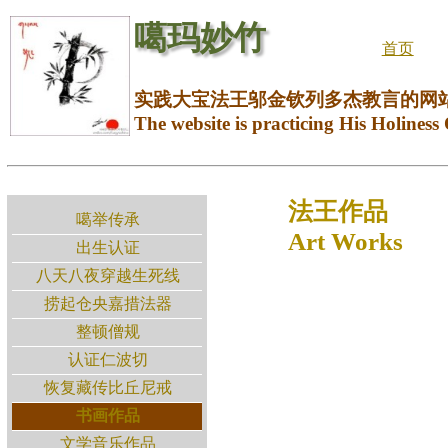
噶玛妙竹
首页
实践大宝法王邬金钦列多杰教言的网
The website is practicing His Holiness
法王作品
噶举传承
Art Works
出生认证
八天八夜穿越生死线
捞起仓央嘉措法器
整顿僧规
认证仁波切
恢复藏传比丘尼戒
书画作品
文学音乐作品